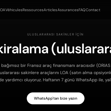
LOA
Véhicules
Ressources
Articles
Assurances
FAQ
Contact
ULUSLARARASI SAKINLER IÇIN
iralama (uluslarara
bağımsız bir Fransız araç finansmanı aracısıdır (ORIAS
uslararası sakinlere araçlarını LOA (satın alma opsiyonl
e yardımcı oluyoruz. Haftanın 7 günü WhatsApp ile, yal
WhatsApp'tan bize yazın