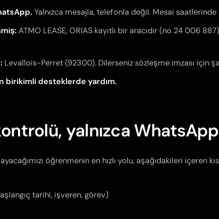
hatsApp.
Yalnızca mesajla, telefonla değil. Mesai saatlerinde h
nmiş:
ATMO LEASE, ORIAS kayıtlı bir aracıdır (no 24 006 887), 
:
Levallois-Perret (92300). Dilerseniz sözleşme imzası için şah
çin birikimli desteklerde yardım.
ontrolü, yalnızca WhatsApp
ayacağımızı öğrenmenin en hızlı yolu, aşağıdakileri içeren k
şlangıç tarihi, işveren, görev)