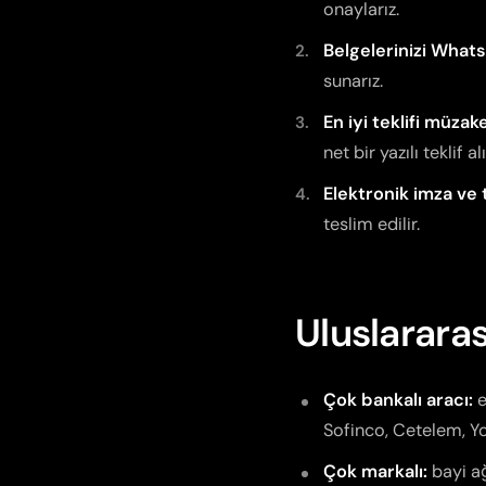
onaylarız.
Belgelerinizi What
sunarız.
En iyi teklifi müzak
net bir yazılı teklif alı
Elektronik imza ve 
teslim edilir.
Uluslarara
Çok bankalı aracı:
e
Sofinco, Cetelem, You
Çok markalı:
bayi ağ