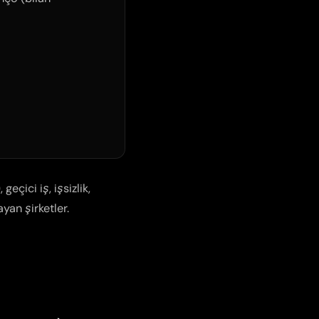
çici iş, işsizlik,
yan şirketler.