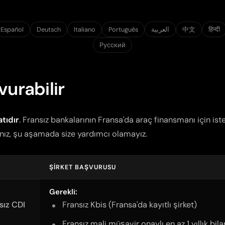
Español
Deutsch
Italiano
Português
العربية
中文
हिन्दी
Русский
vurabilir
atıdır
. Fransız bankalarının Fransa'da araç finansmanı için isted
anız, şu aşamada size yardımcı olamayız.
ŞIRKET BAŞVURUSU
Gerekli:
sız CDI
Fransız
Kbis
(Fransa'da kayıtlı şirket)
Fransız mali müşavir onaylı en az 1 yıllık bil