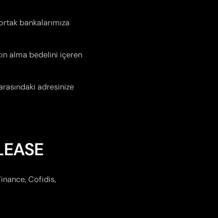
e ortak bankalarımıza
atın alma bedelini içeren
arasındaki adresinize
 LEASE
inance, Cofidis,