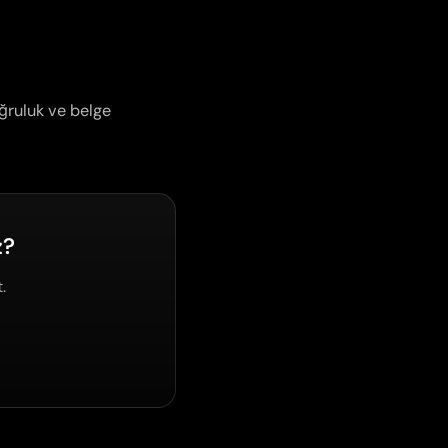
ğruluk ve belge
z?
.