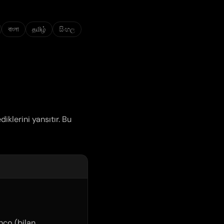
বাংলা
தமிழ்
සිංහල
iklerini yansıtır. Bu
anço (
bilan