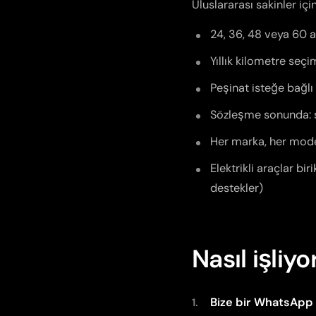
Uluslararası sakinler iç
24, 36, 48 veya 60 ay
Yıllık kilometre seçi
Peşinat isteğe bağlı 
Sözleşme sonunda: s
Her marka, her model
Elektrikli araçlar b
destekler)
Nasıl işliyo
Bize bir WhatsApp