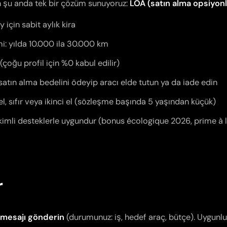
in şu anda tek bir çözüm sunuyoruz:
LOA (satın alma opsiyonl
 için sabit aylık kira
mi: yılda 10.000 ila 30.000 km
(çoğu profil için %0 kabul edilir)
atın alma bedelini ödeyip aracı elde tutun ya da iade edin
, sıfır veya ikinci el (sözleşme başında 5 yaşından küçük)
irikimli desteklerle uygundur (bonus écologique 2026, prime à 
r
 mesajı gönderin
(durumunuz: iş, hedef araç, bütçe). Uygunl