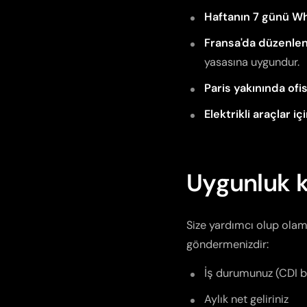
Haftanın 7 günü W
Fransa'da düzenle
yasasına uygundur.
Paris yakınında ofis
Elektrikli araçlar i
Uygunluk k
Size yardımcı olup olam
göndermenizdir:
İş durumunuz (CDI ba
Aylık net geliriniz