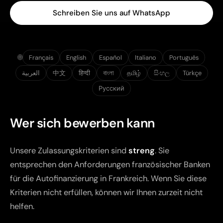
Schreiben Sie uns auf WhatsApp
🌐
Français
English
Español
Italiano
Português
العربية
中文
हिन्दी
বাংলা
தமிழ்
සිංහල
Türkçe
Русский
Wer sich bewerben kann
Unsere Zulassungskriterien sind
streng
. Sie
entsprechen den Anforderungen französischer Banken
für die Autofinanzierung in Frankreich. Wenn Sie diese
Kriterien nicht erfüllen, können wir Ihnen zurzeit nicht
helfen.