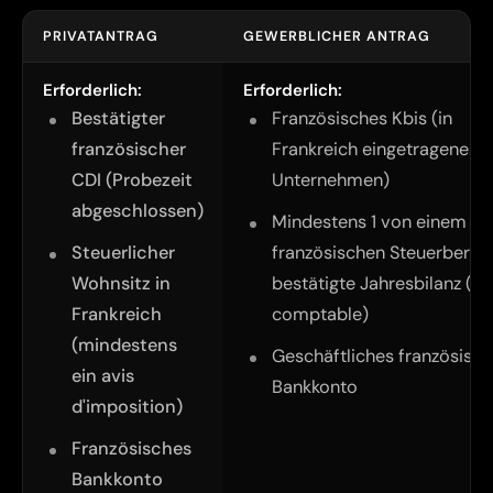
PRIVATANTRAG
GEWERBLICHER ANTRAG
Erforderlich:
Erforderlich:
Bestätigter
Französisches
Kbis
(in
französischer
Frankreich eingetragenes
CDI (Probezeit
Unternehmen)
abgeschlossen)
Mindestens 1 von einem
Steuerlicher
französischen Steuerberat
Wohnsitz in
bestätigte Jahresbilanz (
bi
Frankreich
comptable
)
(mindestens
Geschäftliches französisc
ein
avis
Bankkonto
d'imposition
)
Französisches
Bankkonto