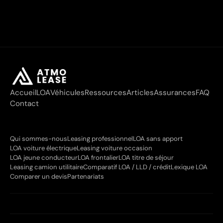
Accueil
LOA
Véhicules
Ressources
Articles
Assurances
FAQ
Contact
Qui sommes-nous
Leasing professionnel
LOA sans apport
LOA voiture électrique
Leasing voiture occasion
LOA jeune conducteur
LOA frontalier
LOA titre de séjour
Leasing camion utilitaire
Comparatif LOA / LLD / crédit
Lexique LOA
Comparer un devis
Partenariats