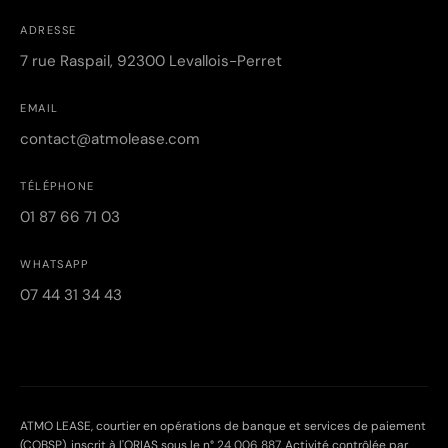
ADRESSE
7 rue Raspail, 92300 Levallois-Perret
EMAIL
contact@atmolease.com
TÉLÉPHONE
01 87 66 71 03
WHATSAPP
07 44 31 34 43
ATMO LEASE, courtier en opérations de banque et services de paiement
(COBSP), inscrit à l'ORIAS sous le n°
24 006 887
. Activité contrôlée par