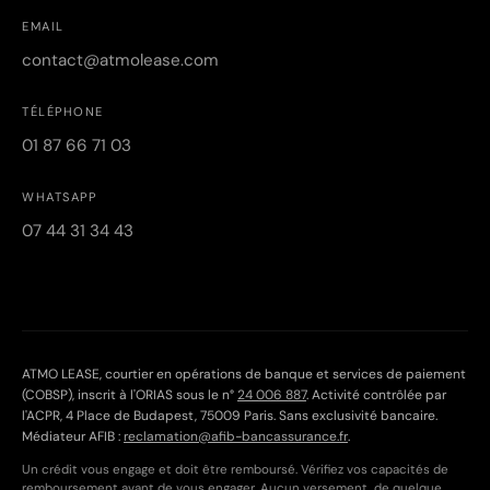
EMAIL
contact@atmolease.com
TÉLÉPHONE
01 87 66 71 03
WHATSAPP
07 44 31 34 43
ATMO LEASE, courtier en opérations de banque et services de paiement
(COBSP), inscrit à l'ORIAS sous le n°
24 006 887
. Activité contrôlée par
l'ACPR, 4 Place de Budapest, 75009 Paris. Sans exclusivité bancaire.
Médiateur AFIB :
reclamation@afib-bancassurance.fr
.
Un crédit vous engage et doit être remboursé. Vérifiez vos capacités de
remboursement avant de vous engager. Aucun versement, de quelque