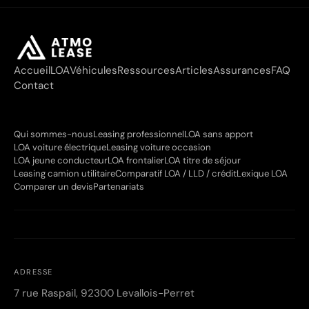
Accueil
LOA
Véhicules
Ressources
Articles
Assurances
FAQ
Contact
Qui sommes-nous
Leasing professionnel
LOA sans apport
LOA voiture électrique
Leasing voiture occasion
LOA jeune conducteur
LOA frontalier
LOA titre de séjour
Leasing camion utilitaire
Comparatif LOA / LLD / crédit
Lexique LOA
Comparer un devis
Partenariats
ADRESSE
7 rue Raspail, 92300 Levallois-Perret