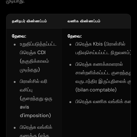
முடியாது.
தனிநபர் விண்ணப்பம்
வணிக விண்ணப்பம்
தேவை:
தேவை:
உறுதிப்படுத்தப்பட்ட
பிரெஞ்சு
Kbis
(பிரான்சில்
பிரெஞ்சு CDI
பதிவுசெய்யப்பட்ட நிறுவனம்)
(தகுதிக்காலம்
பிரெஞ்சு கணக்காளரால்
முடிந்தது)
சான்றளிக்கப்பட்ட குறைந்தது 1
பிரான்சில் வரி
வருடாந்திர இருப்புநிலைக் குறிப்
வசிப்பு
(
bilan comptable
)
(குறைந்தது ஒரு
பிரெஞ்சு வணிக வங்கிக் கணக்
avis
d'imposition
)
பிரெஞ்சு வங்கிக்
கணக்கு (எந்த