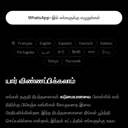
WhatsApp-இல் எங்களுக்கு எழுதுங்கள்
🌐
Français
English
Español
Deutsch
Italiano
Português
العربية
中文
हिन्दी
বাংলা
සිංහල
Türkçe
Русский
யார் விண்ணப்பிக்கலாம்
எங்கள் தகுதி நிபந்தனைகள்
கடுமையானவை
. பிரான்சில் கார்
நிதிக்கு பிரெஞ்சு வங்கிகள் கோருவதை இவை
பிரதிபலிக்கின்றன. இந்த நிபந்தனைகளை நீங்கள் பூர்த்தி
செய்யவில்லை என்றால், இந்தக் கட்டத்தில் உங்களுக்கு உதவ