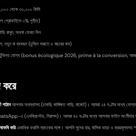
 ১০,০০০ থেকে ৩০,০০০ কিমি
ভাগ প্রোফাইলে ০% গৃহীত)
 গাড়ি রাখুন, অথবা ফেরত দিন
ল, নতুন বা ব্যবহৃত (চুক্তি শুরুতে ৫ বছরের কম)
গ্য ভর্তুকিসহ যোগ্য (bonus écologique 2026, prime à la conversion, আঞ্চল
জ করে
 পাঠান
আপনার অবস্থাসহ (চাকরি, কাঙ্ক্ষিত গাড়ি, বাজেট)। আমরা ২৪ ঘণ্টার মধ্যে যোগ্য
sApp-এ (এনক্রিপ্টেড, নিরাপদ)। আমরা ৪৮ ঘণ্টার মধ্যে আপনার ফাইল অংশীদার ব
ষাকষি করি
একাধিক ফরাসি ব্যাংকের সঙ্গে। আপনি সুদের হার, মাসিক ভাড়া ও ক্রয়মূল্যসহ স্