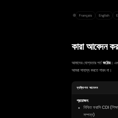
🌐
Français
English
E
কারা আবেদন কর
আমাদের যোগ্যতার শর্ত
কঠোর
। এগু
আমরা সাহায্য করতে পারব না।
ব্যক্তিগত আবেদন
প্রয়োজন:
নিশ্চিত ফরাসি CDI (শিক্
সম্পন্ন)