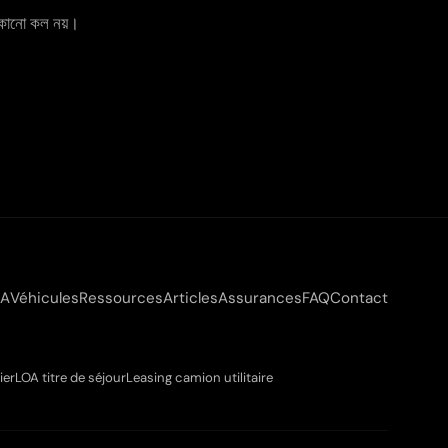
, কোনো কল নয়।
OA
Véhicules
Ressources
Articles
Assurances
FAQ
Contact
ier
LOA titre de séjour
Leasing camion utilitaire