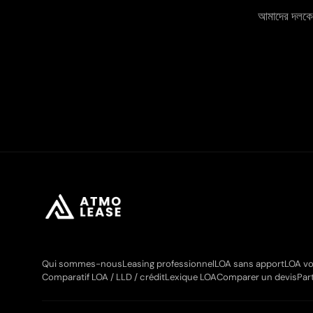
আমাদের দলকে W
Qui sommes-nous
Leasing professionnel
LOA sans apport
LOA vo
Comparatif LOA / LLD / crédit
Lexique LOA
Comparer un devis
Par