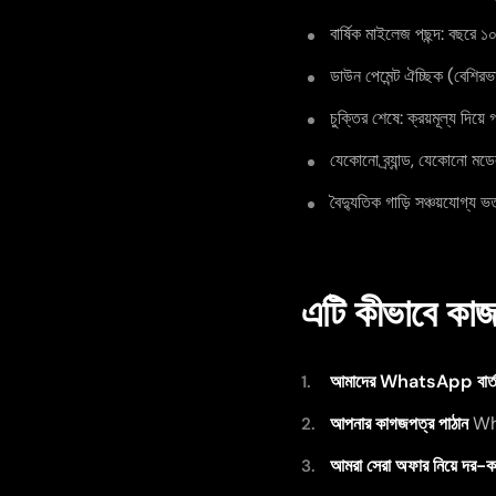
বার্ষিক মাইলেজ পছন্দ: বছরে
ডাউন পেমেন্ট ঐচ্ছিক (বেশির
চুক্তির শেষে: ক্রয়মূল্য দিয়ে
যেকোনো ব্র্যান্ড, যেকোনো মডে
বৈদ্যুতিক গাড়ি সঞ্চয়যো
এটি কীভাবে কা
আমাদের WhatsApp বার্তা
আপনার কাগজপত্র পাঠান
What
আমরা সেরা অফার নিয়ে দর-ক