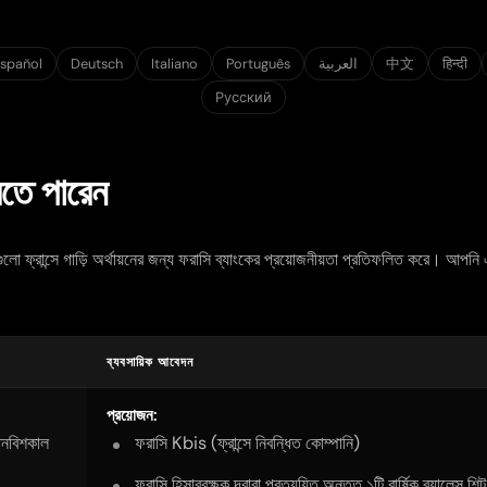
spañol
Deutsch
Italiano
Português
العربية
中文
हिन्दी
Русский
তে পারেন
লো ফ্রান্সে গাড়ি অর্থায়নের জন্য ফরাসি ব্যাংকের প্রয়োজনীয়তা প্রতিফলিত করে। আপনি এই
ব্যবসায়িক আবেদন
প্রয়োজন:
ষানবিশকাল
ফরাসি
Kbis
(ফ্রান্সে নিবন্ধিত কোম্পানি)
ফরাসি হিসাবরক্ষক দ্বারা প্রত্যয়িত অন্তত ১টি বার্ষিক ব্যালেন্স শিট