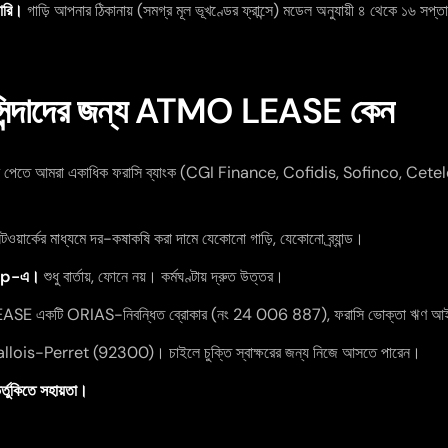
ভারি।
গাড়ি আপনার ঠিকানায় (সমগ্র মূল ভূখণ্ডের ফ্রান্সে) মডেল অনুযায়ী ৪ থেকে ১৬ সপ্ত
াসিন্দাদের জন্য ATMO LEASE কেন
র পেতে আমরা একাধিক ফরাসি ব্যাংক (CGI Finance, Cofidis, Sofinco, Cetelem
য়ার্কের মাধ্যমে দর-কষাকষি করা দামে যেকোনো গাড়ি, যেকোনো ব্র্যান্ড।
App-এ।
শুধু বার্তায়, ফোনে নয়। কর্মঘণ্টায় দ্রুত উত্তর।
 একটি ORIAS-নিবন্ধিত ব্রোকার (নং 24 006 887), ফরাসি ভোক্তা ঋণ আইন
lois-Perret (92300)। চাইলে চুক্তি স্বাক্ষরের জন্য নিজে আসতে পারেন।
ভর্তুকিতে সহায়তা।