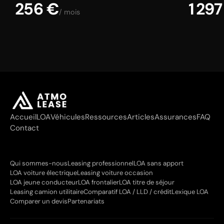
256 €
1 297
/ mois
Accueil
LOA
Véhicules
Ressources
Articles
Assurances
FAQ
Contact
Qui sommes-nous
Leasing professionnel
LOA sans apport
LOA voiture électrique
Leasing voiture occasion
LOA jeune conducteur
LOA frontalier
LOA titre de séjour
Leasing camion utilitaire
Comparatif LOA / LLD / crédit
Lexique LOA
Comparer un devis
Partenariats