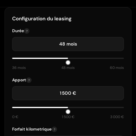
Configuration du leasing
Durée
?
48 mois
36 mois
48 mois
60 mois
Apport
?
1 500 €
0 €
1 500 €
3 000 €
Forfait kilometrique
?