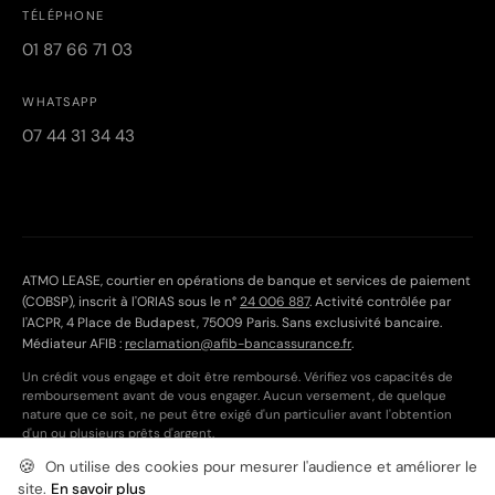
TÉLÉPHONE
01 87 66 71 03
WHATSAPP
07 44 31 34 43
ATMO LEASE, courtier en opérations de banque et services de paiement
(COBSP), inscrit à l'ORIAS sous le n°
24 006 887
. Activité contrôlée par
l'ACPR, 4 Place de Budapest, 75009 Paris. Sans exclusivité bancaire.
Médiateur AFIB :
reclamation@afib-bancassurance.fr
.
Un crédit vous engage et doit être remboursé. Vérifiez vos capacités de
remboursement avant de vous engager. Aucun versement, de quelque
nature que ce soit, ne peut être exigé d'un particulier avant l'obtention
d'un ou plusieurs prêts d'argent.
🍪
Cookies
On utilise des cookies pour mesurer l'audience et améliorer le
© 2026 ATMO LEASE. Tous droits réservés.
site.
En savoir plus