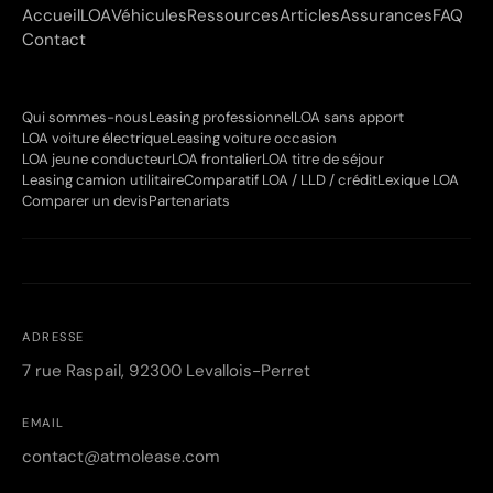
Accueil
LOA
Véhicules
Ressources
Articles
Assurances
FAQ
Contact
Qui sommes-nous
Leasing professionnel
LOA sans apport
LOA voiture électrique
Leasing voiture occasion
LOA jeune conducteur
LOA frontalier
LOA titre de séjour
Leasing camion utilitaire
Comparatif LOA / LLD / crédit
Lexique LOA
Comparer un devis
Partenariats
ADRESSE
7 rue Raspail, 92300 Levallois-Perret
EMAIL
contact@atmolease.com