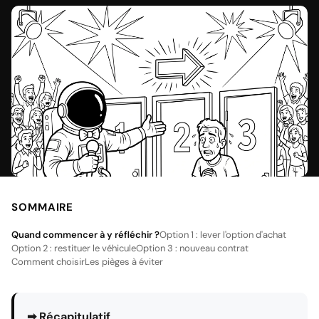
SOMMAIRE
Quand commencer à y réfléchir ?
Option 1 : lever l'option d'achat
Option 2 : restituer le véhicule
Option 3 : nouveau contrat
Comment choisir
Les pièges à éviter
➡ Récapitulatif