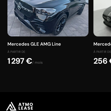
Mercedes GLE AMG Line
Mercede
À PARTIR DE
À PARTIR D
1 297 €
256 
/ mois