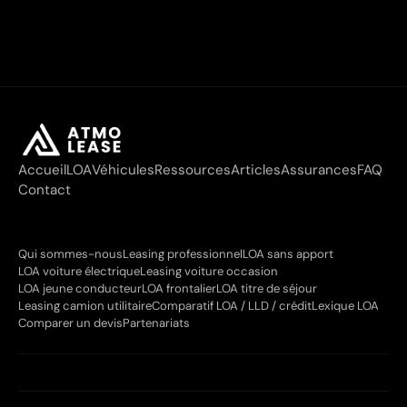
Accueil
LOA
Véhicules
Ressources
Articles
Assurances
FAQ
Contact
Qui sommes-nous
Leasing professionnel
LOA sans apport
LOA voiture électrique
Leasing voiture occasion
LOA jeune conducteur
LOA frontalier
LOA titre de séjour
Leasing camion utilitaire
Comparatif LOA / LLD / crédit
Lexique LOA
Comparer un devis
Partenariats