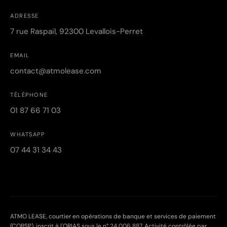
ADRESSE
7 rue Raspail, 92300 Levallois-Perret
EMAIL
contact@atmolease.com
TÉLÉPHONE
01 87 66 71 03
WHATSAPP
07 44 31 34 43
ATMO LEASE, courtier en opérations de banque et services de paiement
(COBSP), inscrit à l'ORIAS sous le n°
24 006 887
. Activité contrôlée par