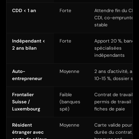
CDD < 1 an
Forte
Attendre fin du CDD
CDI, co-emprunteur
stable
Indépendant <
Forte
Apport 20 %, banqu
2 ans bilan
spécialisées
indépendants
Auto-
Moyenne
2 ans d'activité, app
entrepreneur
10-15 %, dossier sol
Frontalier
Faible
Contrat de travail +
Suisse /
(banques
permis de travail + 3
Luxembourg
spé)
fiches de paie
Résident
Moyenne
Carte valide pour la
étranger avec
durée du contrat,